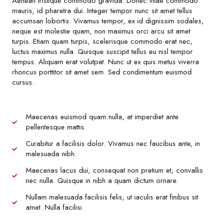
Aenean tristique commodo gravida. Donec vitae commodo
mauris, id pharetra dui. Integer tempor nunc sit amet tellus
accumsan lobortis. Vivamus tempor, ex id dignissim sodales,
neque est molestie quam, non maximus orci arcu sit amet
turpis. Etiam quam turpis, scelerisque commodo erat nec,
luctus maximus nulla. Quisque suscipit tellus eu nisl tempor
tempus. Aliquam erat volutpat. Nunc ut ex quis metus viverra
rhoncus porttitor sit amet sem. Sed condimentum euismod
cursus.
Maecenas euismod quam nulla, at imperdiet ante
pellentesque mattis.
Curabitur a facilisis dolor. Vivamus nec faucibus ante, in
malesuada nibh.
Maecenas lacus dui, consequat non pretium et, convallis
nec nulla. Quisque in nibh a quam dictum ornare.
Nullam malesuada facilisis felis, ut iaculis erat finibus sit
amet. Nulla facilisi.