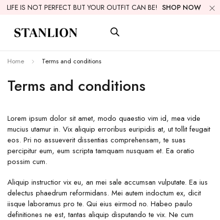
LIFE IS NOT PERFECT BUT YOUR OUTFIT CAN BE!
SHOP NOW
Home
Terms and conditions
Terms and conditions
Lorem ipsum dolor sit amet, modo quaestio vim id, mea vide
mucius utamur in. Vix aliquip erroribus euripidis at, ut tollit feugait
eos. Pri no assueverit dissentias comprehensam, te suas
percipitur eum, eum scripta tamquam nusquam et. Ea oratio
possim cum.
Aliquip instructior vix eu, an mei sale accumsan vulputate. Ea ius
delectus phaedrum reformidans. Mei autem indoctum ex, dicit
iisque laboramus pro te. Qui eius eirmod no. Habeo paulo
definitiones ne est, tantas aliquip disputando te vix. Ne cum