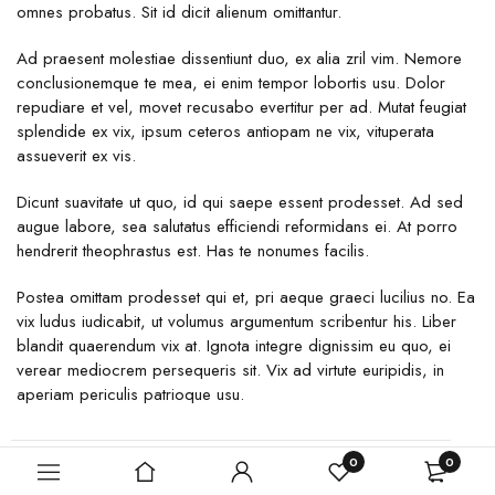
omnes probatus. Sit id dicit alienum omittantur.
Ad praesent molestiae dissentiunt duo, ex alia zril vim. Nemore
conclusionemque te mea, ei enim tempor lobortis usu. Dolor
repudiare et vel, movet recusabo evertitur per ad. Mutat feugiat
splendide ex vix, ipsum ceteros antiopam ne vix, vituperata
assueverit ex vis.
Dicunt suavitate ut quo, id qui saepe essent prodesset. Ad sed
augue labore, sea salutatus efficiendi reformidans ei. At porro
hendrerit theophrastus est. Has te nonumes facilis.
Postea omittam prodesset qui et, pri aeque graeci lucilius no. Ea
vix ludus iudicabit, ut volumus argumentum scribentur his. Liber
blandit quaerendum vix at. Ignota integre dignissim eu quo, ei
verear mediocrem persequeris sit. Vix ad virtute euripidis, in
aperiam periculis patrioque usu.
0
0